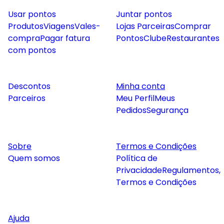
Usar pontos
Juntar pontos
Produtos
Viagens
Vales-
Lojas Parceiras
Comprar
compra
Pagar fatura
Pontos
Clube
Restaurantes
com pontos
Descontos
Minha conta
Parceiros
Meu Perfil
Meus
Pedidos
Segurança
Sobre
Termos e Condições
Quem somos
Política de
Privacidade
Regulamentos,
Termos e Condições
Ajuda