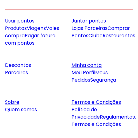
Usar pontos
Juntar pontos
Produtos
Viagens
Vales-
Lojas Parceiras
Comprar
compra
Pagar fatura
Pontos
Clube
Restaurantes
com pontos
Descontos
Minha conta
Parceiros
Meu Perfil
Meus
Pedidos
Segurança
Sobre
Termos e Condições
Quem somos
Política de
Privacidade
Regulamentos,
Termos e Condições