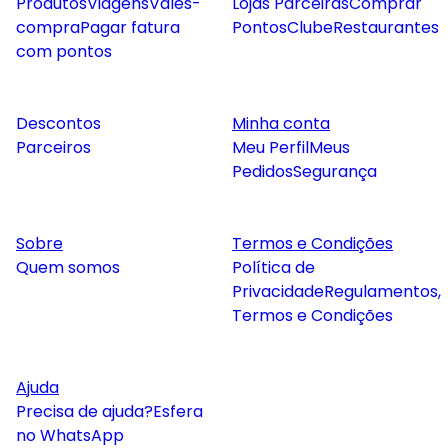
Produtos
Viagens
Vales-
Lojas Parceiras
Comprar
compra
Pagar fatura
Pontos
Clube
Restaurantes
com pontos
Descontos
Minha conta
Parceiros
Meu Perfil
Meus
Pedidos
Segurança
Sobre
Termos e Condições
Quem somos
Política de
Privacidade
Regulamentos,
Termos e Condições
Ajuda
Precisa de ajuda?
Esfera
no WhatsApp