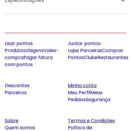
Usar pontos
Juntar pontos
Produtos
Viagens
Vales-
Lojas Parceiras
Comprar
compra
Pagar fatura
Pontos
Clube
Restaurantes
com pontos
Descontos
Minha conta
Parceiros
Meu Perfil
Meus
Pedidos
Segurança
Sobre
Termos e Condições
Quem somos
Política de