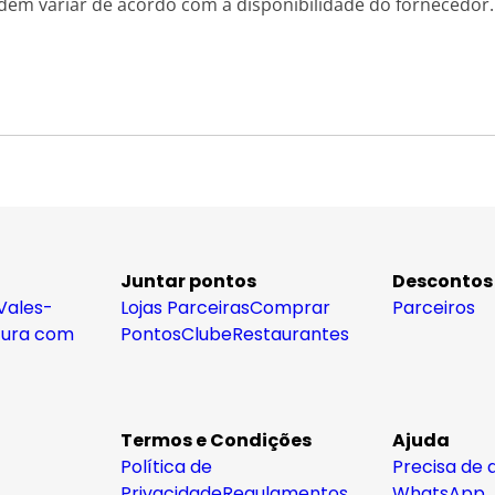
dem variar de acordo com a disponibilidade do fornecedor.
Juntar pontos
Descontos
Vales-
Lojas Parceiras
Comprar
Parceiros
tura com
Pontos
Clube
Restaurantes
Termos e Condições
Ajuda
Política de
Precisa de 
Privacidade
Regulamentos,
WhatsApp