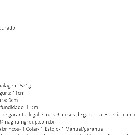
dourado
balagem: 521g
gura: 11cm
ura: 9cm
fundidade: 11cm
 de garantia legal e mais 9 meses de garantia especial conce
ios@magnumgroup.com.br
brincos- 1 Colar- 1 Estojo- 1 Manual/garantia