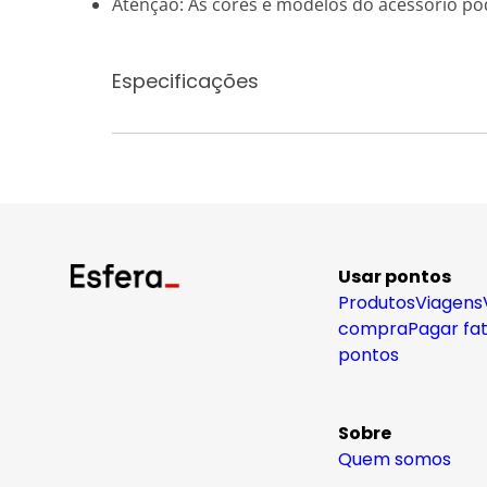
Atenção: As cores e modelos do acessório po
Especificações
Usar pontos
Produtos
Viagens
compra
Pagar fa
pontos
Sobre
Quem somos