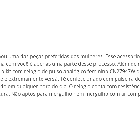
nou uma das peças preferidas das mulheres. Esse acessório 
a com você é apenas uma parte desse processo. Além de refl
 o kit com relógio de pulso analógico feminino CN27947W 
egre e extremamente versátil é confeccionado com pulseira
ado em qualquer hora do dia. O relógio conta com resistê
ratura. Não aptos para mergulho nem mergulho com ar com