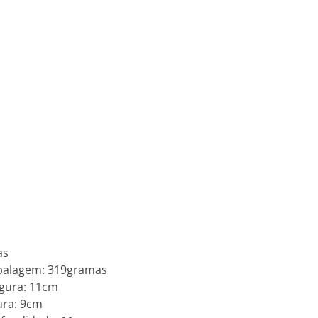
as
balagem: 319gramas
gura: 11cm
ura: 9cm