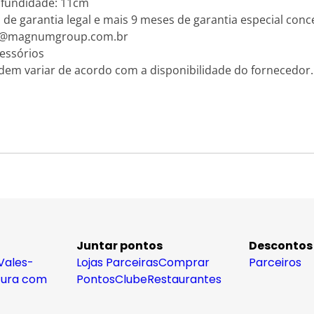
fundidade: 11cm
 de garantia legal e mais 9 meses de garantia especial conce
ios@magnumgroup.com.br
essórios
dem variar de acordo com a disponibilidade do fornecedor.
Juntar pontos
Descontos
Vales-
Lojas Parceiras
Comprar
Parceiros
tura com
Pontos
Clube
Restaurantes