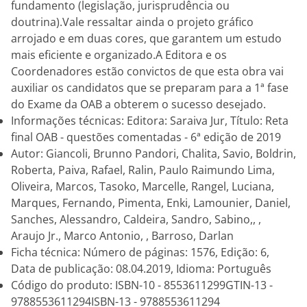
fundamento (legislação, jurisprudência ou
doutrina).Vale ressaltar ainda o projeto gráfico
arrojado e em duas cores, que garantem um estudo
mais eficiente e organizado.A Editora e os
Coordenadores estão convictos de que esta obra vai
auxiliar os candidatos que se preparam para a 1ª fase
do Exame da OAB a obterem o sucesso desejado.
Informações técnicas: Editora: Saraiva Jur, Título: Reta
final OAB - questões comentadas - 6ª edição de 2019
Autor: Giancoli, Brunno Pandori, Chalita, Savio, Boldrin,
Roberta, Paiva, Rafael, Ralin, Paulo Raimundo Lima,
Oliveira, Marcos, Tasoko, Marcelle, Rangel, Luciana,
Marques, Fernando, Pimenta, Enki, Lamounier, Daniel,
Sanches, Alessandro, Caldeira, Sandro, Sabino,, ,
Araujo Jr., Marco Antonio, , Barroso, Darlan
Ficha técnica: Número de páginas: 1576, Edição: 6,
Data de publicação: 08.04.2019, Idioma: Português
Código do produto: ISBN-10 - 8553611299GTIN-13 -
9788553611294ISBN-13 - 9788553611294