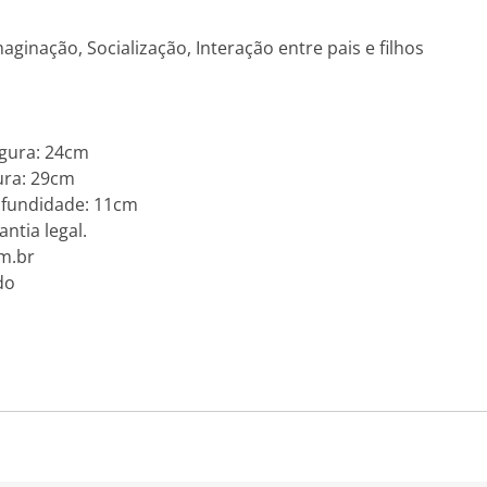
ginação, Socialização, Interação entre pais e filhos
gura: 24cm
ura: 29cm
fundidade: 11cm
ntia legal.
m.br
do