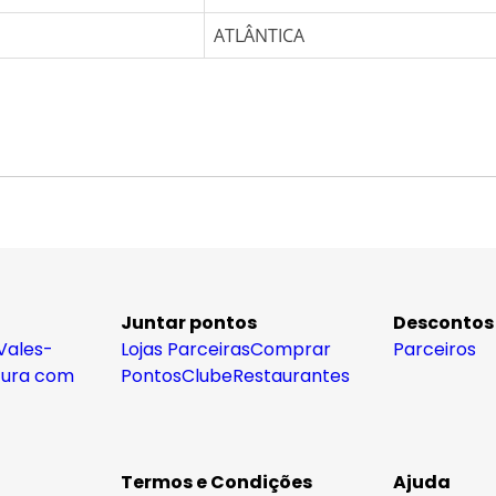
ATLÂNTICA
Juntar pontos
Descontos
Vales-
Lojas Parceiras
Comprar
Parceiros
tura com
Pontos
Clube
Restaurantes
Termos e Condições
Ajuda