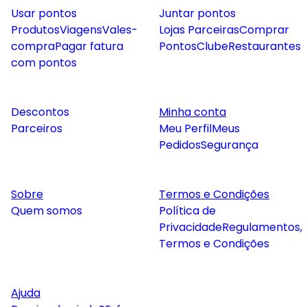
Usar pontos
Juntar pontos
Produtos
Viagens
Vales-
Lojas Parceiras
Comprar
compra
Pagar fatura
Pontos
Clube
Restaurantes
com pontos
Descontos
Minha conta
Parceiros
Meu Perfil
Meus
Pedidos
Segurança
Sobre
Termos e Condições
Quem somos
Política de
Privacidade
Regulamentos,
Termos e Condições
Ajuda