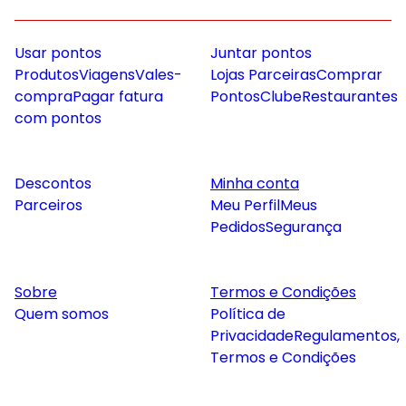
Usar pontos
Juntar pontos
Produtos
Viagens
Vales-
Lojas Parceiras
Comprar
compra
Pagar fatura
Pontos
Clube
Restaurantes
com pontos
Descontos
Minha conta
Parceiros
Meu Perfil
Meus
Pedidos
Segurança
Sobre
Termos e Condições
Quem somos
Política de
Privacidade
Regulamentos,
Termos e Condições