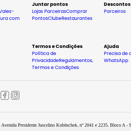
Juntar pontos
Descontos
Vales-
Lojas Parceiras
Comprar
Parceiros
tura com
Pontos
Clube
Restaurantes
Termos e Condições
Ajuda
Política de
Precisa de 
Privacidade
Regulamentos,
WhatsApp
Termos e Condições
 Avenida Presidente Juscelino Kubitschek, nº 2041 e 2235, Bloco A - 