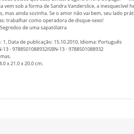
uda vem sob a forma de Sandra Vanderslice, a inesquecível
 mas ainda sozinha. Se o amor não vai bem, seu lado práti
as: trabalhar como operadora de disque-sexo!
o: Segredos de uma sapatólatra
: 1, Data de publicação: 15.10.2010, Idioma: Português
N-13 - 9788501088932ISBN-13 - 9788501088932
amas.
.0 x 21.0 x 20.0 cm.