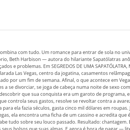
ombina com tudo. Um romance para entrar de sola no unive
rio, Beth Harbison — autora do hilariante Sapatólatras a
çados e problemas. Em SEGREDOS DE UMA SAPATÓLATRA, Ma
larada Las Vegas, centro da jogatina, casamentos relâmpag
ado por um fim de semana. Afinal, o que acontece em Vegas
s a se divorciar, se joga de cabeça numa noite de sexo co
 descobrir que sua conquista era um garoto de programa, e
que controla seus gastos, resolve se revoltar contra a avar
para ela fazia séculos, gasta cinco mil dólares em roupas. 
as, ela encontra uma ficha de um cassino e acredita que é
abe tudo sobre seu louco passado. Resultado: chantagem. E
 seus bolsos que suas almas. E agora é hora de pagar — lit