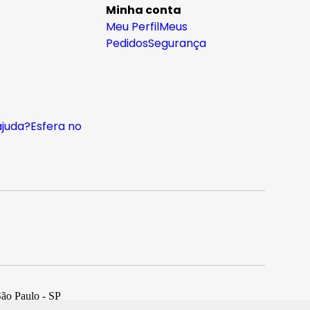
Minha conta
Meu Perfil
Meus
Pedidos
Segurança
ajuda?
Esfera no
São Paulo - SP