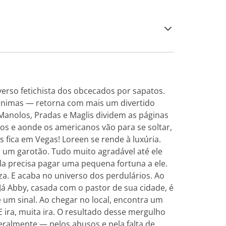
rso fetichista dos obcecados por sapatos.
nônimas — retorna com mais um divertido
nolos, Pradas e Maglis dividem as páginas
os e aonde os americanos vão para se soltar,
 fica em Vegas! Loreen se rende à luxúria.
m um garotão. Tudo muito agradável até ele
la precisa pagar uma pequena fortuna a ele.
eza. E acaba no universo dos perdulários. Ao
Já Abby, casada com o pastor de sua cidade, é
 um sinal. Ao chegar no local, encontra um
 ira, muita ira. O resultado desse mergulho
eralmente — pelos abusos e pela falta de