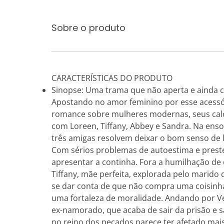
Sobre o produto
CARACTERÍSTICAS DO PRODUTO
Sinopse: Uma trama que não aperta e ainda c
Apostando no amor feminino por esse acessó
romance sobre mulheres modernas, seus cal
com Loreen, Tiffany, Abbey e Sandra. Na enso
três amigas resolvem deixar o bom senso de l
Com sérios problemas de autoestima e preste
apresentar a continha. Fora a humilhação de
Tiffany, mãe perfeita, explorada pelo marido 
se dar conta de que não compra uma coisinha 
uma fortaleza de moralidade. Andando por Veg
ex-namorado, que acaba de sair da prisão e s
no reino dos pecados parece ter afetado mais