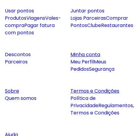
Usar pontos
Juntar pontos
Produtos
Viagens
Vales-
Lojas Parceiras
Comprar
compra
Pagar fatura
Pontos
Clube
Restaurantes
com pontos
Descontos
Minha conta
Parceiros
Meu Perfil
Meus
Pedidos
Segurança
Sobre
Termos e Condições
Quem somos
Política de
Privacidade
Regulamentos,
Termos e Condições
Ajuda