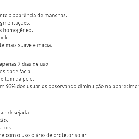
te a aparência de manchas.
igmentações.
s homogêneo.
pele.
te mais suave e macia.
apenas 7 dias de uso:
sidade facial.
 e tom da pele.
, com 93% dos usuários observando diminuição no aparecime
ião desejada.
ção.
tados.
e com o uso diário de protetor solar.