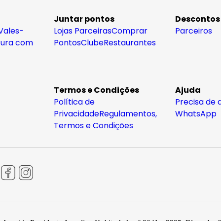
Juntar pontos
Descontos
Vales-
Lojas Parceiras
Comprar
Parceiros
tura com
Pontos
Clube
Restaurantes
Termos e Condições
Ajuda
Política de
Precisa de 
Privacidade
Regulamentos,
WhatsApp
Termos e Condições