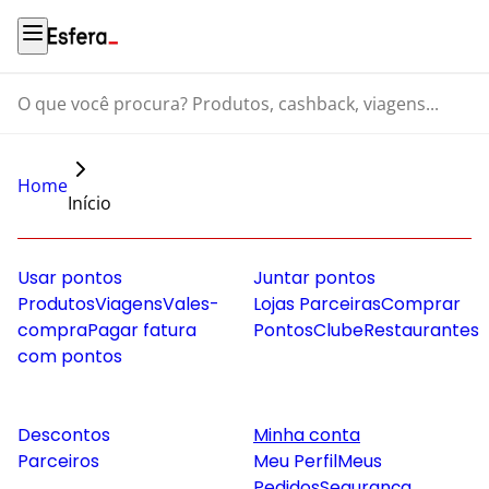
O que você procura? Produtos, cashback, viagens...
Home
Início
Usar pontos
Juntar pontos
Produtos
Viagens
Vales-
Lojas Parceiras
Comprar
compra
Pagar fatura
Pontos
Clube
Restaurantes
com pontos
Descontos
Minha conta
Parceiros
Meu Perfil
Meus
Pedidos
Segurança