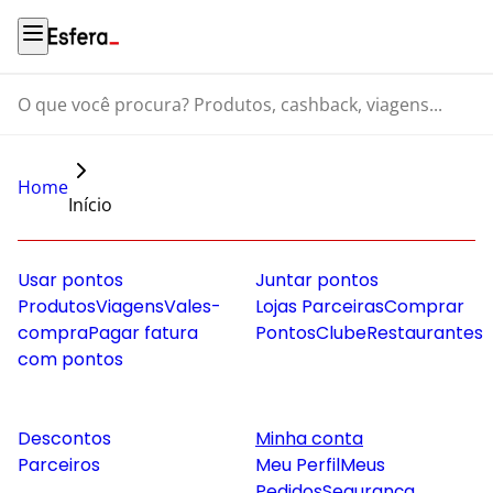
O que você procura? Produtos, cashback, viagens...
Home
Início
Usar pontos
Juntar pontos
Produtos
Viagens
Vales-
Lojas Parceiras
Comprar
compra
Pagar fatura
Pontos
Clube
Restaurantes
com pontos
Descontos
Minha conta
Parceiros
Meu Perfil
Meus
Pedidos
Segurança