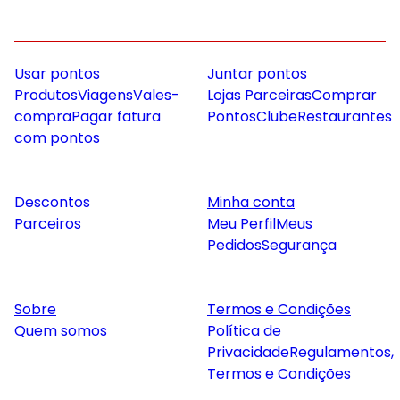
Usar pontos
Juntar pontos
Produtos
Viagens
Vales-
Lojas Parceiras
Comprar
compra
Pagar fatura
Pontos
Clube
Restaurantes
com pontos
Descontos
Minha conta
Parceiros
Meu Perfil
Meus
Pedidos
Segurança
Sobre
Termos e Condições
Quem somos
Política de
Privacidade
Regulamentos,
Termos e Condições