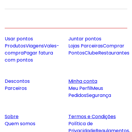
Usar pontos
Juntar pontos
Produtos
Viagens
Vales-
Lojas Parceiras
Comprar
compra
Pagar fatura
Pontos
Clube
Restaurantes
com pontos
Descontos
Minha conta
Parceiros
Meu Perfil
Meus
Pedidos
Segurança
Sobre
Termos e Condições
Quem somos
Política de
Privacidade
Regulamentos,