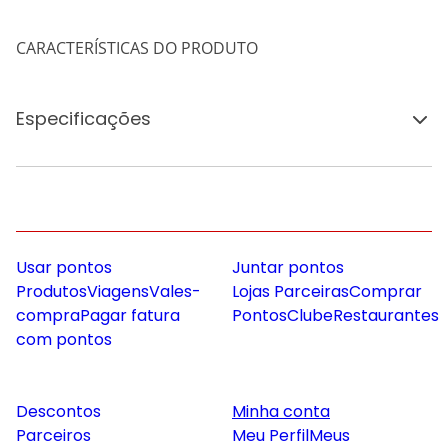
CARACTERÍSTICAS DO PRODUTO
Especificações
Usar pontos
Juntar pontos
Produtos
Viagens
Vales-
Lojas Parceiras
Comprar
compra
Pagar fatura
Pontos
Clube
Restaurantes
com pontos
Descontos
Minha conta
Parceiros
Meu Perfil
Meus