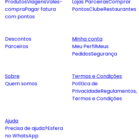
Produtos
Viagens
Vales-
Lojas Parceiras
Comprar
compra
Pagar fatura
Pontos
Clube
Restaurantes
com pontos
Descontos
Minha conta
Parceiros
Meu Perfil
Meus
Pedidos
Segurança
Sobre
Termos e Condições
Quem somos
Política de
Privacidade
Regulamentos,
Termos e Condições
Ajuda
Precisa de ajuda?
Esfera
no WhatsApp