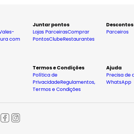
Juntar pontos
Descontos
Vales-
Lojas Parceiras
Comprar
Parceiros
tura com
Pontos
Clube
Restaurantes
Termos e Condições
Ajuda
Política de
Precisa de 
Privacidade
Regulamentos,
WhatsApp
Termos e Condições