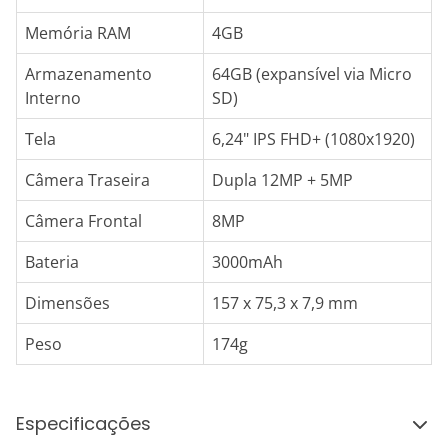
Memória RAM
4GB
Armazenamento
64GB (expansível via Micro
Interno
SD)
Tela
6,24" IPS FHD+ (1080x1920)
Câmera Traseira
Dupla 12MP + 5MP
Câmera Frontal
8MP
Bateria
3000mAh
Dimensões
157 x 75,3 x 7,9 mm
Peso
174g
Especificações