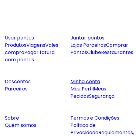
Usar pontos
Juntar pontos
Produtos
Viagens
Vales-
Lojas Parceiras
Comprar
compra
Pagar fatura
Pontos
Clube
Restaurantes
com pontos
Descontos
Minha conta
Parceiros
Meu Perfil
Meus
Pedidos
Segurança
Sobre
Termos e Condições
Quem somos
Política de
Privacidade
Regulamentos,