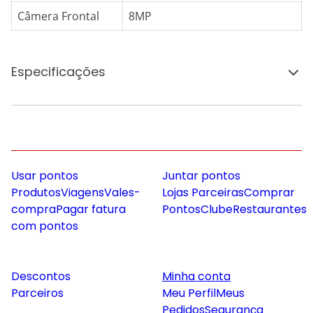
Câmera Frontal
8MP
Especificações
Usar pontos
Juntar pontos
Produtos
Viagens
Vales-
Lojas Parceiras
Comprar
compra
Pagar fatura
Pontos
Clube
Restaurantes
com pontos
Descontos
Minha conta
Parceiros
Meu Perfil
Meus
Pedidos
Segurança