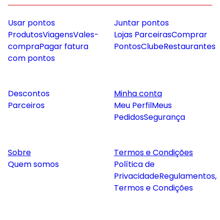
Usar pontos
Juntar pontos
Produtos
Viagens
Vales-
Lojas Parceiras
Comprar
compra
Pagar fatura
Pontos
Clube
Restaurantes
com pontos
Descontos
Minha conta
Parceiros
Meu Perfil
Meus
Pedidos
Segurança
Sobre
Termos e Condições
Quem somos
Política de
Privacidade
Regulamentos,
Termos e Condições