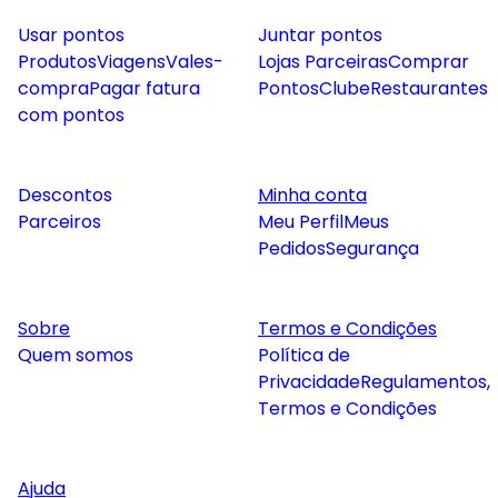
Usar pontos
Juntar pontos
Produtos
Viagens
Vales-
Lojas Parceiras
Comprar
compra
Pagar fatura
Pontos
Clube
Restaurantes
com pontos
Descontos
Minha conta
Parceiros
Meu Perfil
Meus
Pedidos
Segurança
Sobre
Termos e Condições
Quem somos
Política de
Privacidade
Regulamentos,
Termos e Condições
Ajuda