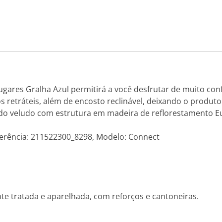
gares Gralha Azul permitirá a você desfrutar de muito con
os retráteis, além de encosto reclinável, deixando o produ
ecido veludo com estrutura em madeira de reflorestamento 
eferência: 211522300_8298, Modelo: Connect
nte tratada e aparelhada, com reforços e cantoneiras.