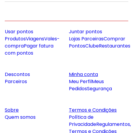
Usar pontos
Juntar pontos
Produtos
Viagens
Vales-
Lojas Parceiras
Comprar
compra
Pagar fatura
Pontos
Clube
Restaurantes
com pontos
Descontos
Minha conta
Parceiros
Meu Perfil
Meus
Pedidos
Segurança
Sobre
Termos e Condições
Quem somos
Política de
Privacidade
Regulamentos,
Termos e Condições