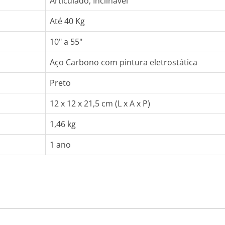
Articulado, Inclinável
Até 40 Kg
10" a 55"
Aço Carbono com pintura eletrostática
Preto
12 x 12 x 21,5 cm (L x A x P)
1,46 kg
1 ano