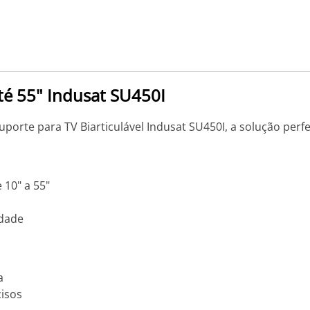
até 55" Indusat SU450I
uporte para TV Biarticulável Indusat SU450I, a solução perfe
 10" a 55"
idade
a
cisos