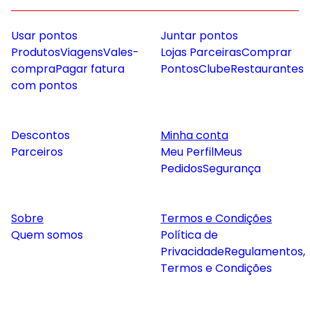
Usar pontos
Juntar pontos
Produtos
Viagens
Vales-
Lojas Parceiras
Comprar
compra
Pagar fatura
Pontos
Clube
Restaurantes
com pontos
Descontos
Minha conta
Parceiros
Meu Perfil
Meus
Pedidos
Segurança
Sobre
Termos e Condições
Quem somos
Política de
Privacidade
Regulamentos,
Termos e Condições