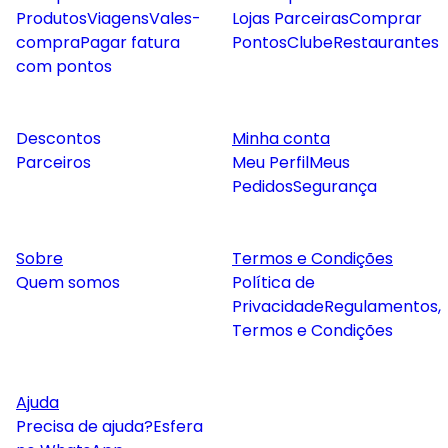
Produtos
Viagens
Vales-
Lojas Parceiras
Comprar
compra
Pagar fatura
Pontos
Clube
Restaurantes
com pontos
Descontos
Minha conta
Parceiros
Meu Perfil
Meus
Pedidos
Segurança
Sobre
Termos e Condições
Quem somos
Política de
Privacidade
Regulamentos,
Termos e Condições
Ajuda
Precisa de ajuda?
Esfera