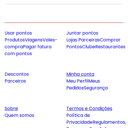
Usar pontos
Juntar pontos
Produtos
Viagens
Vales-
Lojas Parceiras
Comprar
compra
Pagar fatura
Pontos
Clube
Restaurantes
com pontos
Descontos
Minha conta
Parceiros
Meu Perfil
Meus
Pedidos
Segurança
Sobre
Termos e Condições
Quem somos
Política de
Privacidade
Regulamentos,