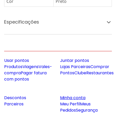
Cor
Preto
Especificações
Usar pontos
Juntar pontos
Produtos
Viagens
Vales-
Lojas Parceiras
Comprar
compra
Pagar fatura
Pontos
Clube
Restaurantes
com pontos
Descontos
Minha conta
Parceiros
Meu Perfil
Meus
Pedidos
Segurança