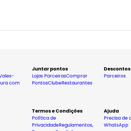
Juntar pontos
Descontos
Vales-
Lojas Parceiras
Comprar
Parceiros
tura com
Pontos
Clube
Restaurantes
Termos e Condições
Ajuda
Política de
Precisa de 
Privacidade
Regulamentos,
WhatsApp