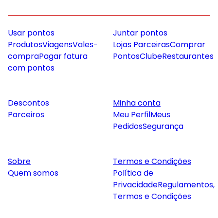
Usar pontos
Juntar pontos
Produtos
Viagens
Vales-
Lojas Parceiras
Comprar
compra
Pagar fatura
Pontos
Clube
Restaurantes
com pontos
Descontos
Minha conta
Parceiros
Meu Perfil
Meus
Pedidos
Segurança
Sobre
Termos e Condições
Quem somos
Política de
Privacidade
Regulamentos,
Termos e Condições