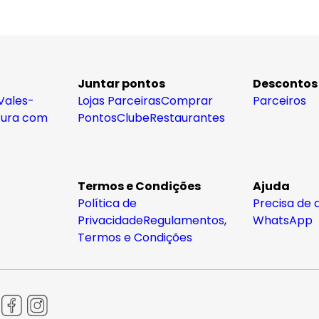
Juntar pontos
Descontos
Vales-
Lojas Parceiras
Comprar
Parceiros
tura com
Pontos
Clube
Restaurantes
Termos e Condições
Ajuda
Política de
Precisa de 
Privacidade
Regulamentos,
WhatsApp
Termos e Condições