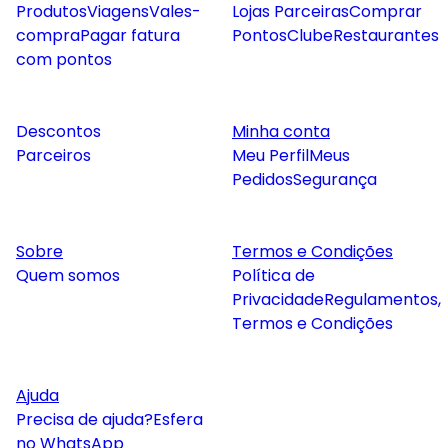
Produtos
Viagens
Vales-
Lojas Parceiras
Comprar
compra
Pagar fatura
Pontos
Clube
Restaurantes
com pontos
Descontos
Minha conta
Parceiros
Meu Perfil
Meus
Pedidos
Segurança
Sobre
Termos e Condições
Quem somos
Política de
Privacidade
Regulamentos,
Termos e Condições
Ajuda
Precisa de ajuda?
Esfera
no WhatsApp