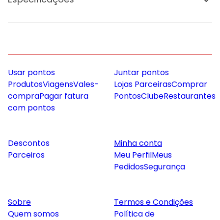
Usar pontos
Juntar pontos
Produtos
Viagens
Vales-
Lojas Parceiras
Comprar
compra
Pagar fatura
Pontos
Clube
Restaurantes
com pontos
Descontos
Minha conta
Parceiros
Meu Perfil
Meus
Pedidos
Segurança
Sobre
Termos e Condições
Quem somos
Política de