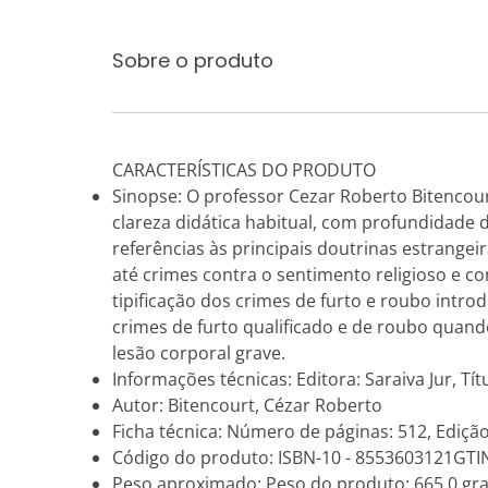
Sobre o produto
CARACTERÍSTICAS DO PRODUTO
Sinopse: O professor Cezar Roberto Bitencour
clareza didática habitual, com profundidad
referências às principais doutrinas estrange
até crimes contra o sentimento religioso e co
tipificação dos crimes de furto e roubo introdu
crimes de furto qualificado e de roubo quan
lesão corporal grave.
Informações técnicas: Editora: Saraiva Jur, Tít
Autor: Bitencourt, Cézar Roberto
Ficha técnica: Número de páginas: 512, Edição
Código do produto: ISBN-10 - 8553603121GTI
Peso aproximado: Peso do produto: 665.0 gr