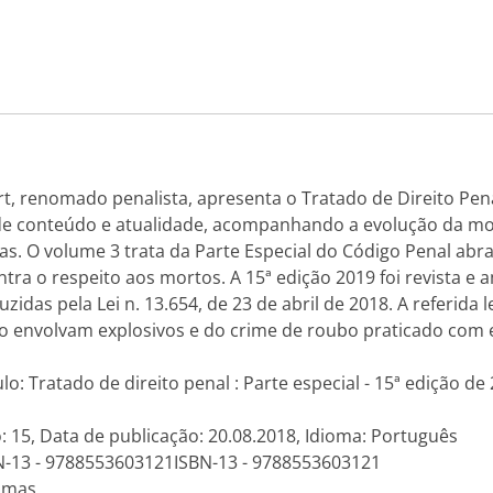
t, renomado penalista, apresenta o Tratado de Direito Pen
e de conteúdo e atualidade, acompanhando a evolução da 
iras. O volume 3 trata da Parte Especial do Código Penal a
ntra o respeito aos mortos. A 15ª edição 2019 foi revista e
zidas pela Lei n. 13.654, de 23 de abril de 2018. A referida 
do envolvam explosivos e do crime de roubo praticado com
ulo: Tratado de direito penal : Parte especial - 15ª edição de
: 15, Data de publicação: 20.08.2018, Idioma: Português
N-13 - 9788553603121ISBN-13 - 9788553603121
amas.