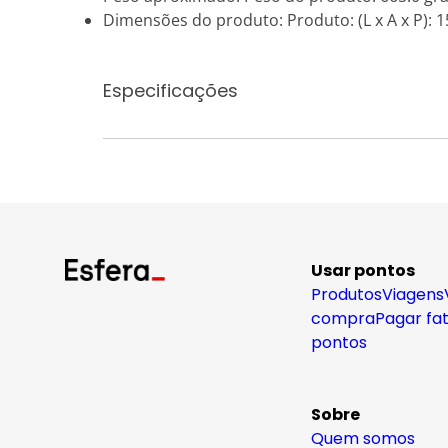
Dimensões do produto: Produto: (L x A x P): 15
Especificações
Usar pontos
Produtos
Viagens
compra
Pagar fa
pontos
Sobre
Quem somos