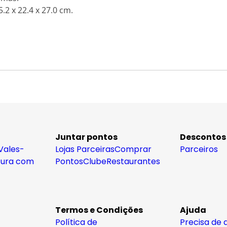
.2 x 22.4 x 27.0 cm.
Juntar pontos
Descontos
Vales-
Lojas Parceiras
Comprar
Parceiros
tura com
Pontos
Clube
Restaurantes
Termos e Condições
Ajuda
Política de
Precisa de 