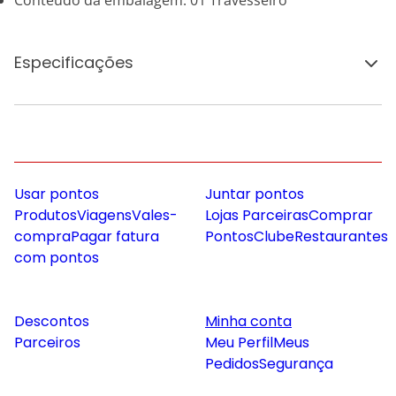
Conteúdo da embalagem: 01 Travesseiro
Especificações
Usar pontos
Juntar pontos
Produtos
Viagens
Vales-
Lojas Parceiras
Comprar
compra
Pagar fatura
Pontos
Clube
Restaurantes
com pontos
Descontos
Minha conta
Parceiros
Meu Perfil
Meus
Pedidos
Segurança