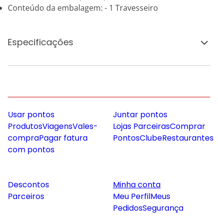
Conteúdo da embalagem: - 1 Travesseiro
Especificações
Usar pontos
Juntar pontos
Produtos
Viagens
Vales-
Lojas Parceiras
Comprar
compra
Pagar fatura
Pontos
Clube
Restaurantes
com pontos
Descontos
Minha conta
Parceiros
Meu Perfil
Meus
Pedidos
Segurança