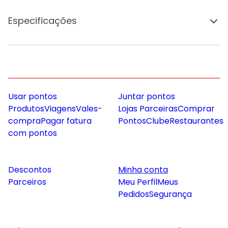
Especificações
Usar pontos
Juntar pontos
Produtos
Viagens
Vales-
Lojas Parceiras
Comprar
compra
Pagar fatura
Pontos
Clube
Restaurantes
com pontos
Descontos
Minha conta
Parceiros
Meu Perfil
Meus
Pedidos
Segurança