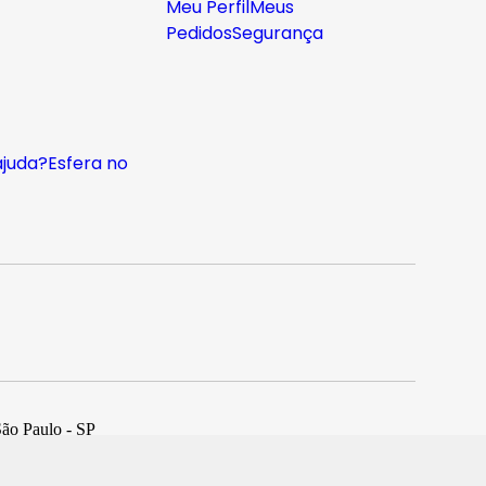
Meu Perfil
Meus
Pedidos
Segurança
ajuda?
Esfera no
São Paulo - SP