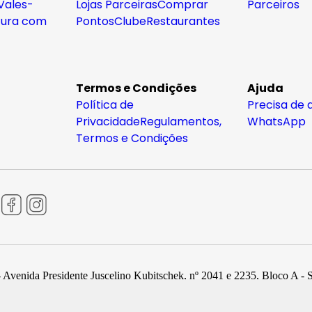
Vales-
Lojas Parceiras
Comprar
Parceiros
tura com
Pontos
Clube
Restaurantes
Termos e Condições
Ajuda
Política de
Precisa de 
Privacidade
Regulamentos,
WhatsApp
Termos e Condições
 Avenida Presidente Juscelino Kubitschek, nº 2041 e 2235, Bloco A - 