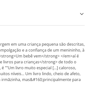
urgem em uma criança pequena são descritas,
empolgação e a confiança de um menininho, à
m><strong>Um bebê vem</strong> </em>aí é
 livros para crianças</strong> de todo o
"Um livro muito especial [...] caloroso,
s níveis... Um livro lindo, cheio de afeto,
ma irmãzinha, mas&#160;principalmente para