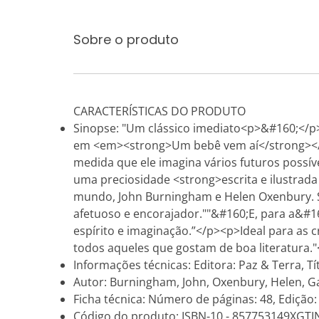
Sobre o produto
CARACTERÍSTICAS DO PRODUTO
Sinopse: "Um clássico imediato<p>&#160;</p
em <em><strong>Um bebê vem aí</strong></em
medida que ele imagina vários futuros poss
uma preciosidade <strong>escrita e ilustrad
mundo, John Burningham e Helen Oxenbury. Se
afetuoso e encorajador.""&#160;E, para a&#16
espírito e imaginação.”</p><p>Ideal para as
todos aqueles que gostam de boa literatura."
Informações técnicas: Editora: Paz & Terra, T
Autor: Burningham, John, Oxenbury, Helen, Gar
Ficha técnica: Número de páginas: 48, Edição:
Código do produto: ISBN-10 - 857753149XGTI