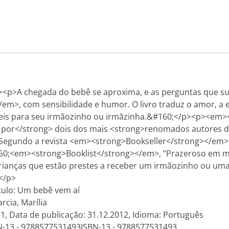
><p>A chegada do bebê se aproxima, e as perguntas que s
>, com sensibilidade e humor. O livro traduz o amor, a 
íveis para seu irmãozinho ou irmãzinha.&#160;</p><p><e
a por</strong> dois dos mais <strong>renomados autores de
gundo a revista <em><strong>Bookseller</strong></em>, é "
0;<em><strong>Booklist</strong></em>, “Prazeroso em muito
 crianças que estão prestes a receber um irmãozinho ou u
</p>
ítulo: Um bebê vem aí
cia, Marília
 1, Data de publicação: 31.12.2012, Idioma: Português
N-13 - 9788577531493ISBN-13 - 9788577531493