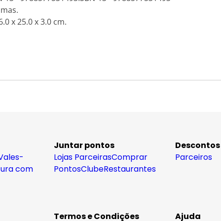
amas.
.0 x 25.0 x 3.0 cm.
Juntar pontos
Descontos
Vales-
Lojas Parceiras
Comprar
Parceiros
tura com
Pontos
Clube
Restaurantes
Termos e Condições
Ajuda