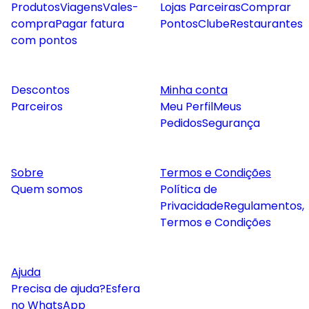
Produtos
Viagens
Vales-
Lojas Parceiras
Comprar
compra
Pagar fatura
Pontos
Clube
Restaurantes
com pontos
Descontos
Minha conta
Parceiros
Meu Perfil
Meus
Pedidos
Segurança
Sobre
Termos e Condições
Quem somos
Política de
Privacidade
Regulamentos,
Termos e Condições
Ajuda
Precisa de ajuda?
Esfera
no WhatsApp