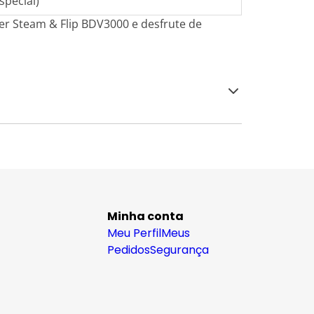
special)
er Steam & Flip BDV3000 e desfrute de
Minha conta
Meu Perfil
Meus
Pedidos
Segurança