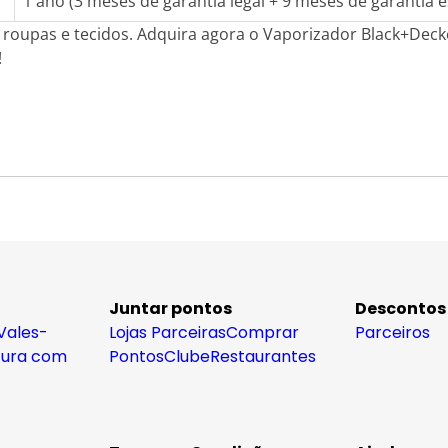
1 ano (3 meses de garantia legal + 9 meses de garantia e
roupas e tecidos. Adquira agora o Vaporizador Black+Deck
!
Juntar pontos
Descontos
Vales-
Lojas Parceiras
Comprar
Parceiros
tura com
Pontos
Clube
Restaurantes