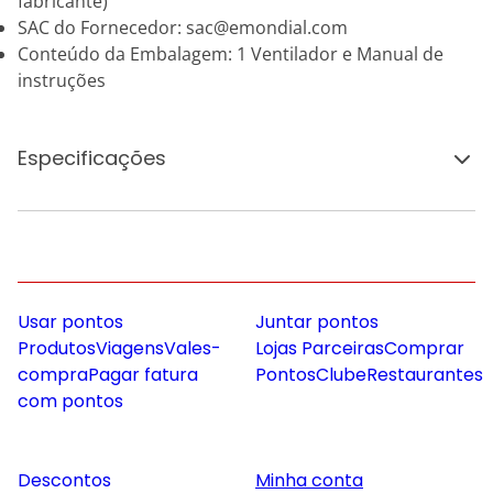
fabricante)
SAC do Fornecedor: sac@emondial.com
Conteúdo da Embalagem: 1 Ventilador e Manual de
instruções
Especificações
Usar pontos
Juntar pontos
Produtos
Viagens
Vales-
Lojas Parceiras
Comprar
compra
Pagar fatura
Pontos
Clube
Restaurantes
com pontos
Descontos
Minha conta