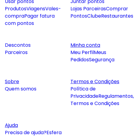
Usar pontos
Juntar pontos
Produtos
Viagens
Vales-
Lojas Parceiras
Comprar
compra
Pagar fatura
Pontos
Clube
Restaurantes
com pontos
Descontos
Minha conta
Parceiros
Meu Perfil
Meus
Pedidos
Segurança
Sobre
Termos e Condições
Quem somos
Política de
Privacidade
Regulamentos,
Termos e Condições
Ajuda
Precisa de ajuda?
Esfera