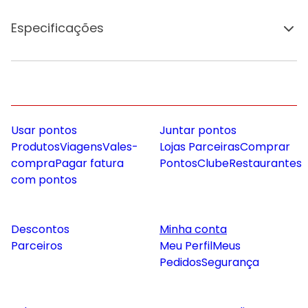
Especificações
Usar pontos
Juntar pontos
Produtos
Viagens
Vales-
Lojas Parceiras
Comprar
compra
Pagar fatura
Pontos
Clube
Restaurantes
com pontos
Descontos
Minha conta
Parceiros
Meu Perfil
Meus
Pedidos
Segurança