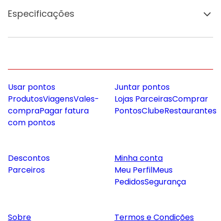
Especificações
Usar pontos
Juntar pontos
Produtos
Viagens
Vales-
Lojas Parceiras
Comprar
compra
Pagar fatura
Pontos
Clube
Restaurantes
com pontos
Descontos
Minha conta
Parceiros
Meu Perfil
Meus
Pedidos
Segurança
Sobre
Termos e Condições